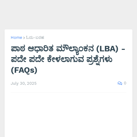
Home
ಓದು-ಬರಹ
ಪಾಠ ಆಧಾರಿತ ಮೌಲ್ಯಾಂಕನ (LBA) -
ಪದೇ ಪದೇ ಕೇಳಲಾಗುವ ಪ್ರಶ್ನೆಗಳು
(FAQs)
0
July 30, 2025