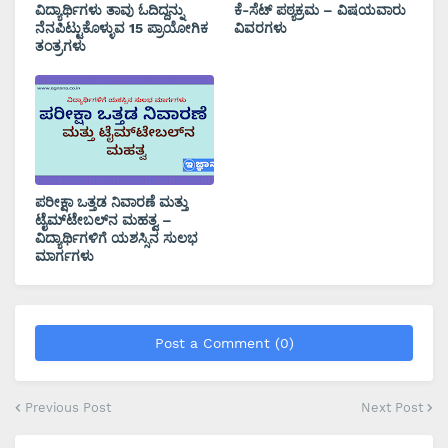
ವಿದ್ಯಾರ್ಥಿಗಳು ತಾವು ಓದಿದ್ದನ್ನು
ಕೆ-ಸೆಟ್ ಪಠ್ಯಕ್ರಮ – ವಿಷಯವಾರು
ನೆನಪಿಟ್ಟುಕೊಳ್ಳುವ 15 ಪ್ರಾಯೋಗಿಕ
ವಿವರಗಳು
ತಂತ್ರಗಳು
ಪರೀಕ್ಷಾ ಒತ್ತಡ ನಿವಾರಣೆ ಮತ್ತು
ಟೈಮ್‌ಟೇಬಲ್‌ನ ಮಹತ್ವ –
ವಿದ್ಯಾರ್ಥಿಗಳಿಗೆ ಯಶಸ್ಸಿನ ಸುಲಭ
ಮಾರ್ಗಗಳು
Post a Comment (0)
Previous Post
Next Post