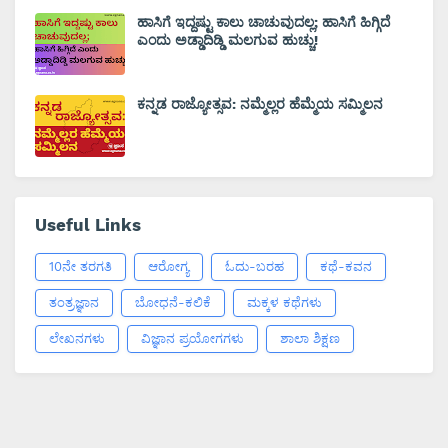
ಹಾಸಿಗೆ ಇದ್ದಷ್ಟು ಕಾಲು ಚಾಚುವುದಲ್ಲ; ಹಾಸಿಗೆ ಹಿಗ್ಗಿದೆ
ಎಂದು ಅಡ್ಡಾದಿಡ್ಡಿ ಮಲಗುವ ಹುಚ್ಚು!
ಕನ್ನಡ ರಾಜ್ಯೋತ್ಸವ: ನಮ್ಮೆಲ್ಲರ ಹೆಮ್ಮೆಯ ಸಮ್ಮಿಲನ
Useful Links
10ನೇ ತರಗತಿ
ಆರೋಗ್ಯ
ಓದು-ಬರಹ
ಕಥೆ-ಕವನ
ತಂತ್ರಜ್ಞಾನ
ಬೋಧನೆ-ಕಲಿಕೆ
ಮಕ್ಕಳ ಕಥೆಗಳು
ಲೇಖನಗಳು
ವಿಜ್ಞಾನ ಪ್ರಯೋಗಗಳು
ಶಾಲಾ ಶಿಕ್ಷಣ