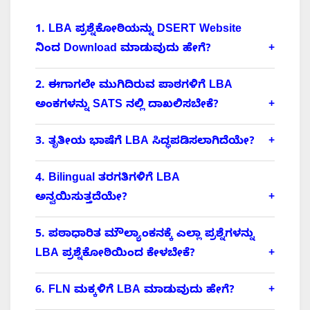
1. LBA ಪ್ರಶ್ನೆಕೋಠಿಯನ್ನು DSERT Website
ನಿಂದ Download ಮಾಡುವುದು ಹೇಗೆ?
2. ಈಗಾಗಲೇ ಮುಗಿದಿರುವ ಪಾಠಗಳಿಗೆ LBA
ಅಂಕಗಳನ್ನು SATS ನಲ್ಲಿ ದಾಖಲಿಸಬೇಕೆ?
3. ತೃತೀಯ ಭಾಷೆಗೆ LBA ಸಿದ್ಧಪಡಿಸಲಾಗಿದೆಯೇ?
4. Bilingual ತರಗತಿಗಳಿಗೆ LBA
ಅನ್ವಯಿಸುತ್ತದೆಯೇ?
5. ಪಠಾಧಾರಿತ ಮೌಲ್ಯಾಂಕನಕ್ಕೆ ಎಲ್ಲಾ ಪ್ರಶ್ನೆಗಳನ್ನು
LBA ಪ್ರಶ್ನೆಕೋಠಿಯಿಂದ ಕೇಳಬೇಕೆ?
6. FLN ಮಕ್ಕಳಿಗೆ LBA ಮಾಡುವುದು ಹೇಗೆ?