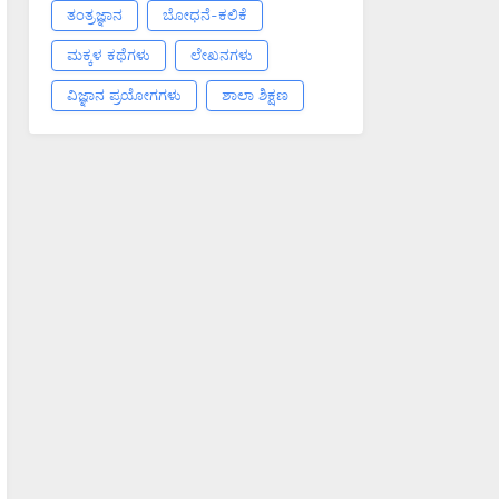
ತಂತ್ರಜ್ಞಾನ
ಬೋಧನೆ-ಕಲಿಕೆ
ಮಕ್ಕಳ ಕಥೆಗಳು
ಲೇಖನಗಳು
ವಿಜ್ಞಾನ ಪ್ರಯೋಗಗಳು
ಶಾಲಾ ಶಿಕ್ಷಣ