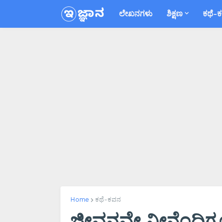
ಲೇಖನಗಳು
ಶಿಕ್ಷಣ
ಕಥೆ-
Home
ಕಥೆ-ಕವನ
ಜೀವನವೇ ನೀನೆಂದಿಗೂ ಪ